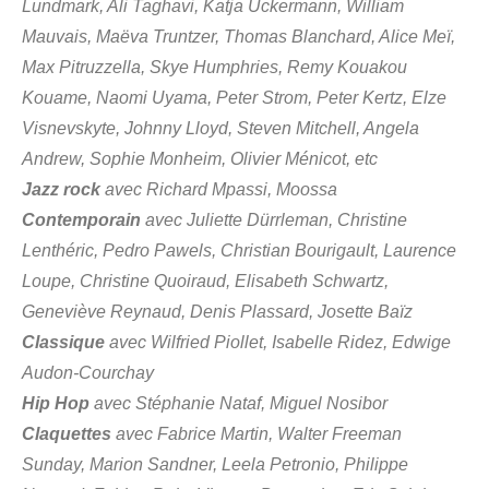
Lundmark, Ali Taghavi, Katja Uckermann, William
Mauvais, Maëva Truntzer, Thomas Blanchard, Alice Meï,
Max Pitruzzella, Skye Humphries, Remy Kouakou
Kouame, Naomi Uyama, Peter Strom, Peter Kertz, Elze
Visnevskyte, Johnny Lloyd, Steven Mitchell, Angela
Andrew, Sophie Monheim, Olivier Ménicot, etc
Jazz rock
avec Richard Mpassi, Moossa
Contemporain
avec Juliette Dürrleman, Christine
Lenthéric, Pedro Pawels, Christian Bourigault, Laurence
Loupe, Christine Quoiraud, Elisabeth Schwartz,
Geneviève Reynaud, Denis Plassard, Josette Baïz
Classique
avec Wilfried Piollet, Isabelle Ridez, Edwige
Audon-Courchay
Hip Hop
avec Stéphanie Nataf, Miguel Nosibor
Claquettes
avec Fabrice Martin, Walter Freeman
Sunday, Marion Sandner, Leela Petronio, Philippe