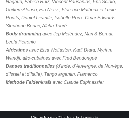
Nagaud, Fabien Ruiz, Vincent Pausanias, Eric Scialo,
Guillem Alonso, Pia Neise, Florence Mathoux et Lucie
Rouits, Daniel Leveille, Isabelle Roux, Omar Edwards,
Stephane Benac, Aïcha Touré
Body
drumming
avec Jep Meléndez, Mari & Bernat,
Leela Petronio
Africaines
avec Elsa Woliaston, Kadi Diara, Myriam
Wandji,
afro-cubaines
avec Fred Bendongué
Danses traditionnelles
(d’Inde, d’Auvergne, de Norvège,
d’Israël et d’Italie), Tango argentin
,
Flamenco
Methode Feldenkraïs
avec Claude Espinassier
L'Autre Nous - 2021 - Tous droits réservés
Menu B