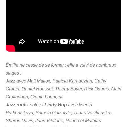
Émilie ne cesse de se former ; elle a suivi de nombreux
stages
:
Jazz
avec Matt Mattox, Patricia Karagozian, Cathy
Grouet, Daniel Housset, Thierry Boyer, Rick Odums, Alain
Gruttadoria, Gianin Loringett
Jazz roots
solo et
Lindy Hop
avec ksenia
Parkhatskaya, Pamela Gaizutyte, Tadas Vasiliauskas,
Sharon Davis, Juan Vilafane, Hanna et Mathias