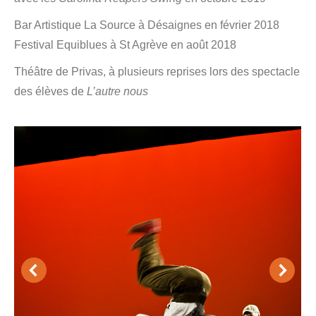
Bar Artistique La Source à Désaignes en février 2018
Festival Equiblues à St Agrève en août 2018
Théâtre de Privas, à plusieurs reprises lors des spectacle
des élèves de
L’autre nous