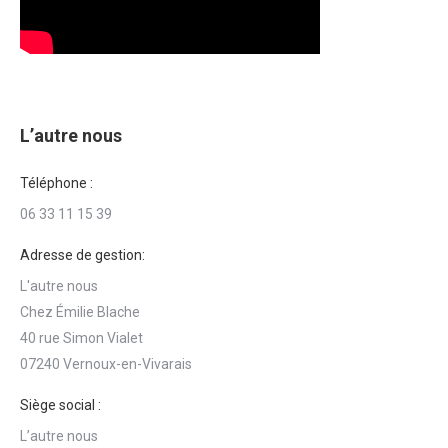
L’autre nous
Téléphone :
06 33 11 15 39
Adresse de gestion:
L'autre nous
Chez Émilie Blache
40 rue Simon Vialet
07240 Vernoux-en-Vivarais
Siège social :
L’autre nous